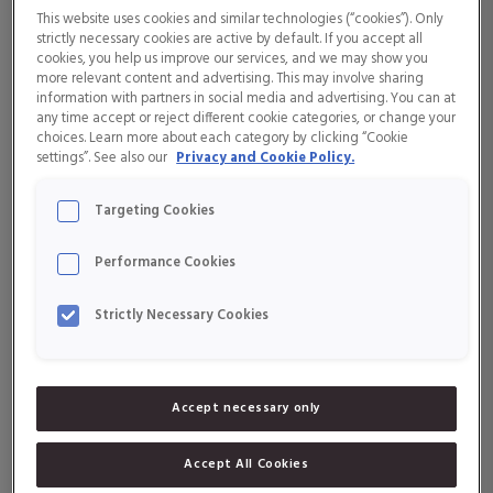
Folsyra
This website uses cookies and similar technologies (“cookies”). Only
D-vitamin är ett fettlösligt vitamin som finns i två former: D2 och
strictly necessary cookies are active by default. If you accept all
Vitamin A
cookies, you help us improve our services, and we may show you
Vitamin D3. Vitamin D3 bildas när UV-strålar från solen träffar huden
more relevant content and advertising. This may involve sharing
och vitaminet kallas därför också för solskensvitaminet.
information with partners in social media and advertising. You can at
Vitamin B1
any time accept or reject different cookie categories, or change your
Det finns få livsmedel som är bra källor till D-vitamin, men de bästa är
choices. Learn more about each category by clicking “Cookie
fet fisk som sill, lax och makrill. Ägg, kött, mjölk och smör innehåller
settings”. See also our
Privacy and Cookie Policy.
Vitamin B12
också små mängder. Växter är däremot mindre bra källor.
Targeting Cookies
D-vitamin bidrar till:
Vitamin B2
Performance Cookies
Normalt upptag och utnyttjande av kalcium och fosfor
Vitamin B3
Normala nivåer av kalcium i blodet
Bidrar till att bibehålla normal benstomme
Strictly Necessary Cookies
Vitamin B5
Normal muskelfunktion
Bidrar till immunsystemets normala funktion
Vitamin B6
Accept necessary only
Vitamin B8
Accept All Cookies