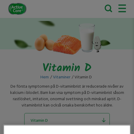
Active
Care
Vitamin D
Hem
Vitaminer
Vitamin D
De första symptomen på D-vitaminbrist är reducerade nivåer av
kalcium i blodet. Barn kan visa symptom på D-vitaminbrist såsom
rastlöshet, irritation, onormal svettning och minskad aptit. D-
vitaminbrist kan också orsaka benskörhet hos äldre.
Vitamin D