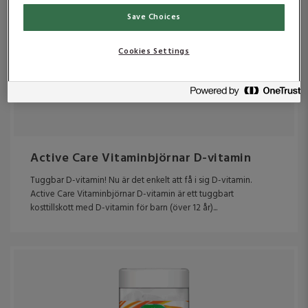
Vitamin C
Save Choices
Vitamin E
Cookies Settings
Vitamin K
Active Care Vitaminbjörnar D-vitamin
Tuggbar D-vitamin! Nu är det enkelt att få i sig D-vitamin.
Active Care Vitaminbjörnar D-vitamin är ett tuggbart
kosttillskott med D-vitamin för barn (över 12 år)...