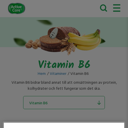
Active
Care
Vitamin B6
Hem
Vitaminer
Vitamin B6
Vitamin B6 bidrar bland annat till att omsättningen av protein,
kolhydrater och fett fungerar som det ska.
Vitamin B6
Folsyra
Vitamin B6 är även viktigt för skapandet av ämnet hemoglobin och