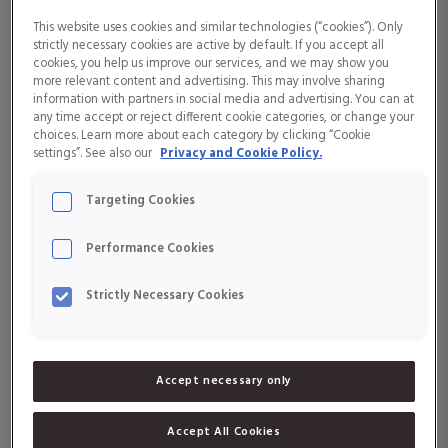
Vitamin A
tillväxt av röda blodkroppar. Dessutom är Vitamin B6 viktigt för
This website uses cookies and similar technologies (“cookies”). Only
produktionen av hormoner och signalsubstansen serotonin och har
strictly necessary cookies are active by default. If you accept all
därför en roll i din mentala hälsa och ditt humör.
Vitamin B1
cookies, you help us improve our services, and we may show you
more relevant content and advertising. This may involve sharing
Källor till B-vitamin i kosten är jäst, fet fisk som lax, tonfisk, sardiner
information with partners in social media and advertising. You can at
Vitamin B12
any time accept or reject different cookie categories, or change your
och sill, lever, valnötter, bröd och fullkornsprodukter. Generellt sett är
choices. Learn more about each category by clicking “Cookie
frukt och grönsaker inte den bästa källan till vitamin B6, men det finns
settings”. See also our
Privacy and Cookie Policy.
några undantag, exempelvis linser, squash och bananer.
Vitamin B2
Vitamin B6 bidrar till:
Targeting Cookies
Vitamin B3
normal energiomsättning
Performance Cookies
Vitamin B5
normal funktion av nervsystemet
omsättning av protein och kolhydrater
Strictly Necessary Cookies
normal mental funktion
Vitamin B8
normal bildning av röda blodkroppar
normal funktion av immunsystemet
Vitamin C
att minska trötthet och utmattning
Accept necessary only
att reglera hormonaktiviteten
Vitamin D
Accept All Cookies