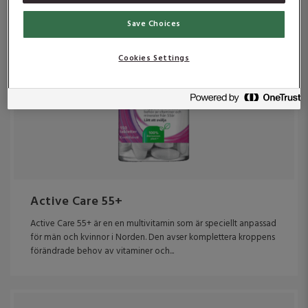
Vitamin E
Save Choices
Vitamin K
Cookies Settings
Active Care 55+
Active Care 55+ är en en multivitamin som är speciellt anpassad
för män och kvinnor i Norden. Den avser komplettera kroppens
förändrade behov av vitaminer och...