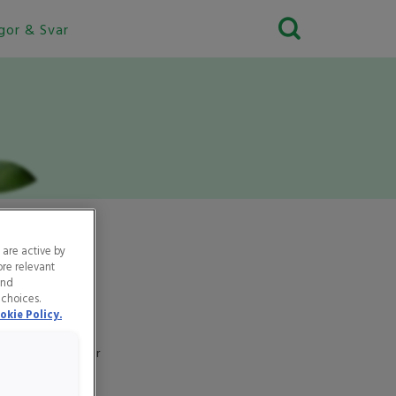
gor & Svar
 are active by
ore relevant
and
 choices.
okie Policy.
ka källor innehåller
h vegetarianer.