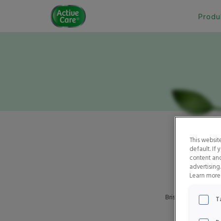
Active
Produ
Care
This websit
default. If
content and
advertising
Learn more 
Brist på vitamin B1
T
endast små män