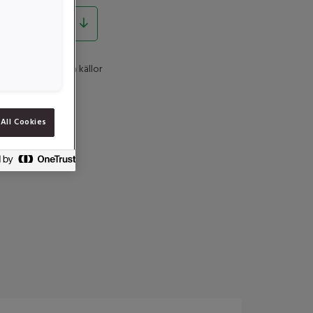
lever och njure bra källor
aminet är också
All Cookies