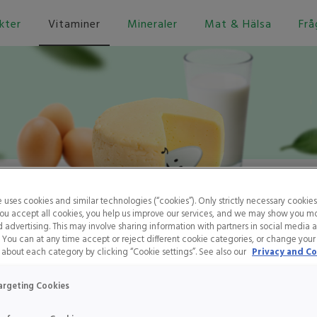
kter
Vitaminer
Mineraler
Mat & Hälsa
Frå
e uses cookies and similar technologies (“cookies”). Only strictly necessary cookies
 you accept all cookies, you help us improve our services, and we may show you m
Vitamin B12
 advertising. This may involve sharing information with partners in social media 
. You can at any time accept or reject different cookie categories, or change your
about each category by clicking “Cookie settings”. See also our
Privacy and Co
Hem
Vitaminer
Vitamin B12
2 kan påverka kroppens blodbildning, nervsystem och energinivå. Vegetabilis
argeting Cookies
gder B12 och därför kan en brist av vitamin B12 förekomma hos veganer oc