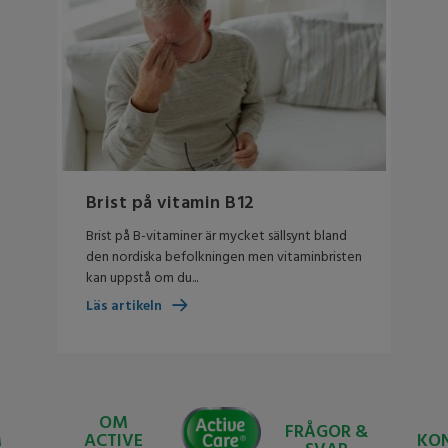
Brist på vitamin B12
Brist på B-vitaminer är mycket sällsynt bland
den nordiska befolkningen men vitaminbristen
kan uppstå om du...
Läs artikeln
Active
OM
FRÅGOR &
Care
M
ACTIVE
KO