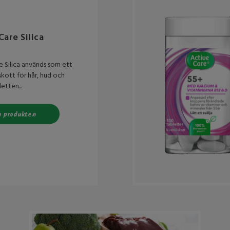
Care Silica
e Silica används som ett
lskott för hår, hud och
letten...
 produkten