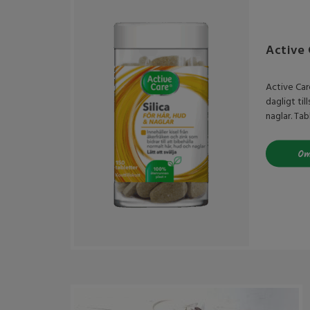
Active 
Active Car
dagligt til
naglar. Tab
Om