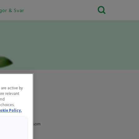
gor & Svar
 are active by
ore relevant
and
 choices.
okie Policy.
 därför också känd som