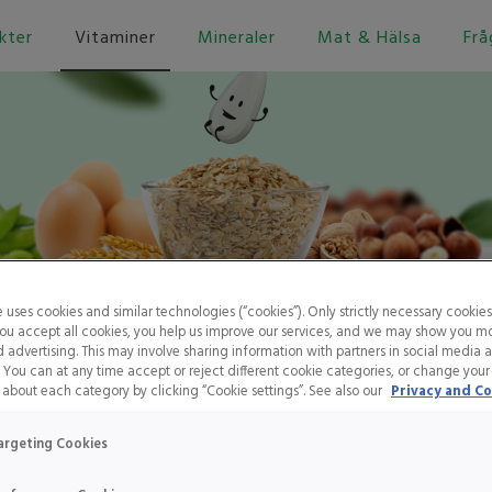
kter
Vitaminer
Mineraler
Mat & Hälsa
Frå
e uses cookies and similar technologies (“cookies”). Only strictly necessary cookies
 you accept all cookies, you help us improve our services, and we may show you m
Vitamin B8
 advertising. This may involve sharing information with partners in social media 
. You can at any time accept or reject different cookie categories, or change your
about each category by clicking “Cookie settings”. See also our
Privacy and Co
Hem
Vitaminer
Vitamin B8
in är ett vattenlösligt vitamin med en gynnsam effekt på hud och hår och är
argeting Cookies
”skönhetsvitaminet”.