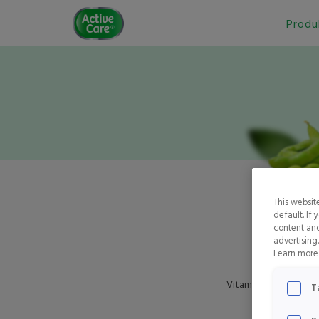
Active
Produ
Care
This websit
default. If
content and
advertising
Learn more 
Vitamin B8 eller biot
T