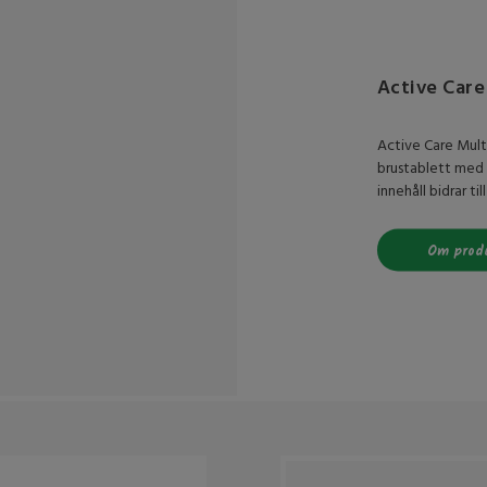
Active Care
Active Care Multi
brustablett med 
innehåll bidrar til
Om prod