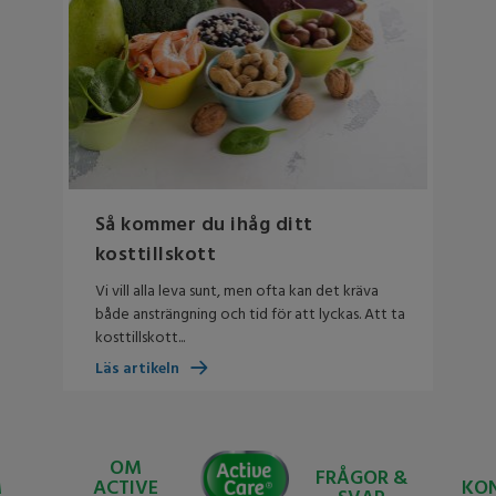
Så kommer du ihåg ditt
kosttillskott
Vi vill alla leva sunt, men ofta kan det kräva
både ansträngning och tid för att lyckas. Att ta
kosttillskott...
Läs artikeln
Active
OM
FRÅGOR &
Care
M
ACTIVE
KO