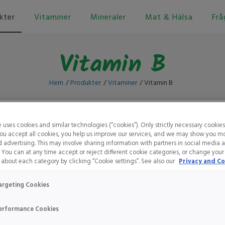
kter
Vitaminer
Mineraler
Mat & Hälsa
Frå
Vitamin B
Hem
Produkter
Vitaminer
Vitamin B
e uses cookies and similar technologies (“cookies”). Only strictly necessary cookies
 you accept all cookies, you help us improve our services, and we may show you m
 advertising. This may involve sharing information with partners in social media 
. You can at any time accept or reject different cookie categories, or change your
about each category by clicking “Cookie settings”. See also our
Privacy and Co
argeting Cookies
erformance Cookies