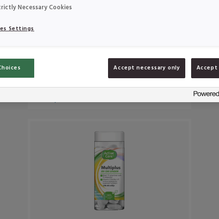
trictly Necessary Cookies
es Settings
Active Care Multivitamin Fruit
Mix
Active Care Multivitamin Fruit Mix är en
Choices
Accept necessary only
Accept 
sockerfri brustablett med en fräsch smak av
frukt. Tabletternas innehåll bidrar till att...
Om produkten