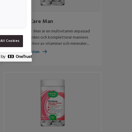
Active Care Man
Active Care Man är en multivitamin anpassad
för oss i Norden och kompletterar mannens
All Cookies
speciella behov av vitaminer och mineraler....
Om produkten