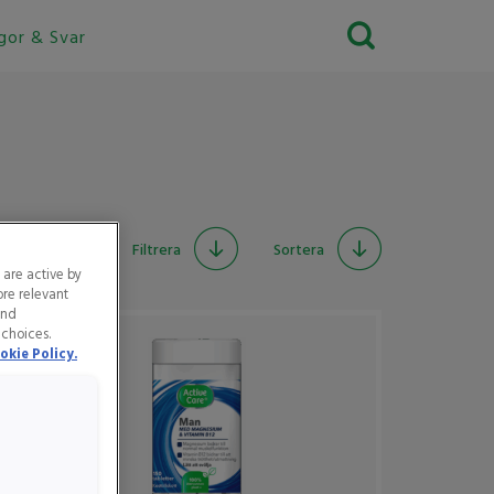
gor & Svar
Filtrera
Sortera
 are active by
ore relevant
and
 choices.
okie Policy.