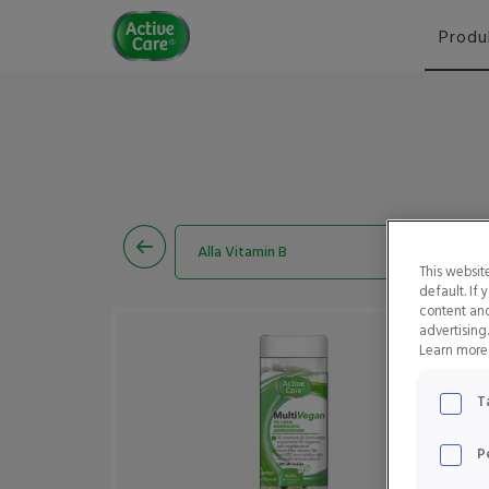
Active
Produ
Care
Alla Vitamin B
This websit
default. If
Folsyra
content and
advertising
Learn more 
Vitamin B1
T
Vitamin B12
P
Vitamin B2