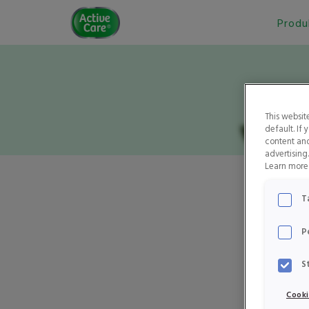
Active
Produ
Care
This websit
default. If
content and
advertising
Learn more 
T
V
P
S
Cooki