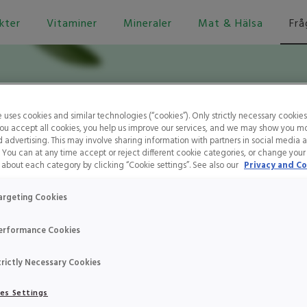
kter
Vitaminer
Mineraler
Mat & Hälsa
Frå
e uses cookies and similar technologies (“cookies”). Only strictly necessary cookies
 you accept all cookies, you help us improve our services, and we may show you m
 advertising. This may involve sharing information with partners in social media 
. You can at any time accept or reject different cookie categories, or change your
about each category by clicking “Cookie settings”. See also our
Privacy and Co
argeting Cookies
itaminer och Mineral
erformance Cookies
Hem
Frågor & svar
Vitaminer och Mineraler
trictly Necessary Cookies
es Settings
Om Active Care
Frågor & Svar
Kontakt