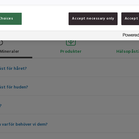
Choices
Accept necessary only
Accept 
Mineraler
Produkter
Hälsopåst
äst för håret?
äst för huden?
?
h varför behöver vi dem?