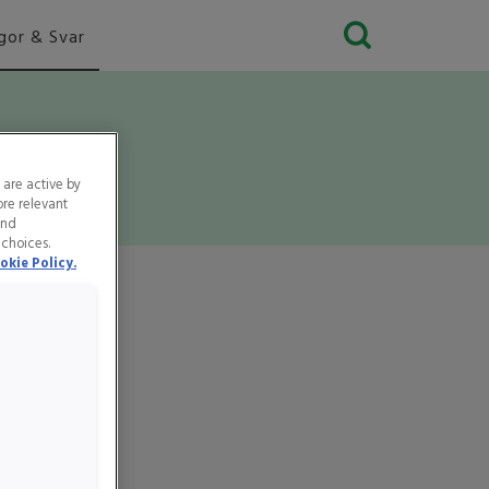
gor & Svar
 are active by
ore relevant
and
 choices.
okie Policy.
er