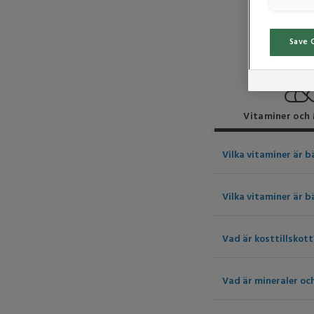
Save 
Vitaminer och 
Vilka vitaminer är b
Vilka vitaminer är b
Vad är kosttillskott
Vad är mineraler oc